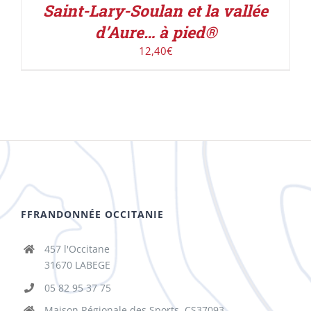
Saint-Lary-Soulan et la vallée
d’Aure… à pied®
12,40
€
FFRANDONNÉE OCCITANIE
457 l'Occitane
31670 LABEGE
05 82 95 37 75
Maison Régionale des Sports, CS37093