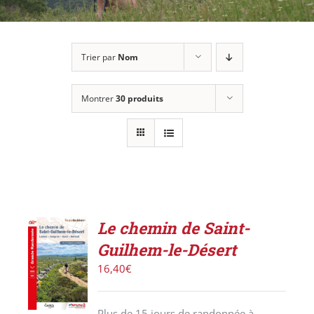
Trier par
Nom
Montrer
30 produits
Le chemin de Saint-
AJOUTER
Guilhem-le-Désert
AU
PANIER
16,40
€
/
DÉTAILS
Plus de 15 jours de randonnée à