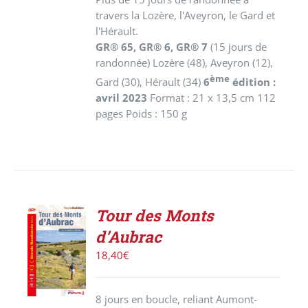
travers la Lozère, l'Aveyron, le Gard et
l'Hérault.
GR® 65, GR® 6, GR® 7
(15 jours de
randonnée)
Lozère (48), Aveyron (12),
ème
Gard (30), Hérault (34)
6
édition :
avril 2023
Format : 21 x 13,5 cm 112
pages Poids : 150 g
Tour des Monts
AJOUTER
d’Aubrac
AU
PANIER
18,40
€
/
DÉTAILS
8 jours en boucle, reliant Aumont-