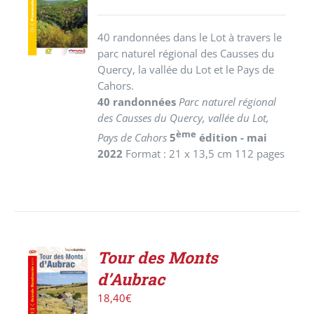
PANIER
/
40 randonnées dans le Lot à travers le
DÉTAILS
parc naturel régional des Causses du
Quercy, la vallée du Lot et le Pays de
Cahors.
40 randonnées
Parc naturel régional
des Causses du Quercy, vallée du Lot,
ème
Pays de Cahors
5
édition - mai
2022
Format : 21 x 13,5 cm 112 pages
Tour des Monts
AJOUTER
d’Aubrac
AU
PANIER
18,40
€
/