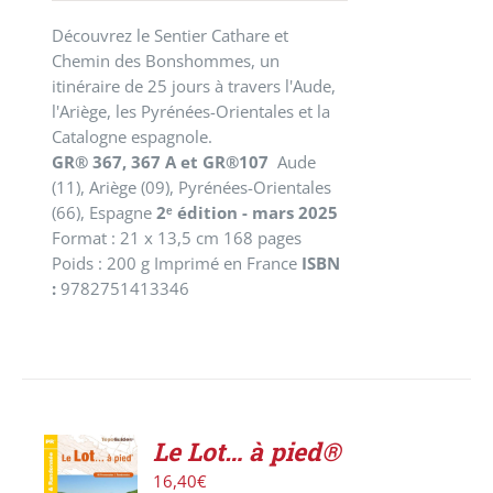
Découvrez le Sentier Cathare et
Chemin des Bonshommes, un
itinéraire de 25 jours à travers l'Aude,
l'Ariège, les Pyrénées-Orientales et la
Catalogne espagnole.
GR® 367, 367 A et GR®107
Aude
(11), Ariège (09), Pyrénées-Orientales
(66), Espagne
2ᵉ édition - mars 2025
Format : 21 x 13,5 cm 168 pages
Poids : 200 g Imprimé en France
ISBN
:
9782751413346
Le Lot… à pied®
AJOUTER
16,40
€
AU