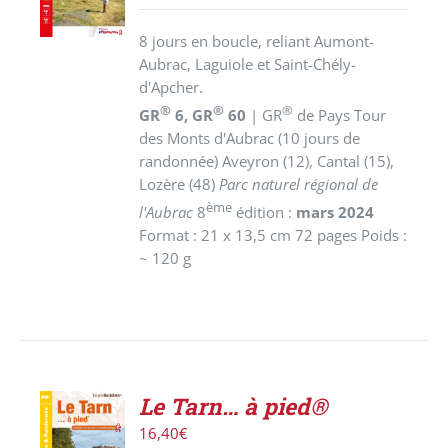
DÉTAILS
8 jours en boucle, reliant Aumont-
Aubrac, Laguiole et Saint-Chély-
d'Apcher.
®
®
®
GR
6, GR
60
| GR
de Pays Tour
des Monts d'Aubrac (10 jours de
randonnée) Aveyron (12), Cantal (15),
Lozère (48)
Parc naturel régional de
ème
l'Aubrac
8
édition :
mars 2024
Format : 21 x 13,5 cm 72 pages Poids :
~ 120 g
Le Tarn… à pied®
AJOUTER
16,40
€
AU