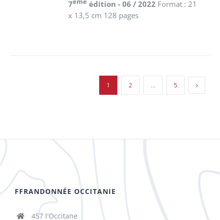
ème
7
édition - 06 / 2022
Format : 21
x 13,5 cm 128 pages
1
2
…
5
FFRANDONNÉE OCCITANIE
457 l'Occitane