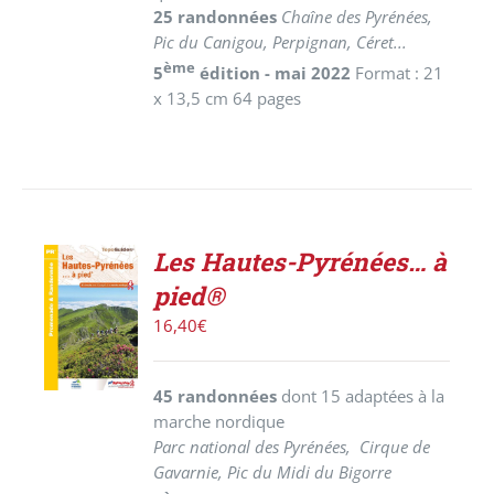
25 randonnées
Chaîne des Pyrénées,
Pic du Canigou, Perpignan, Céret...
ème
5
édition - mai 2022
Format : 21
x 13,5 cm 64 pages
Les Hautes-Pyrénées… à
AJOUTER
pied®
AU
PANIER
16,40
€
/
DÉTAILS
45 randonnées
dont 15 adaptées à la
marche nordique
Parc national des Pyrénées, Cirque de
Gavarnie, Pic du Midi du Bigorre