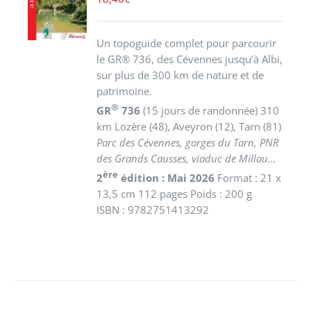
/
DÉTAILS
Un topoguide complet pour parcourir
le GR® 736, des Cévennes jusqu’à Albi,
sur plus de 300 km de nature et de
patrimoine.
®
GR
736
(15 jours de randonnée) 310
km
Lozère (48), Aveyron (12), Tarn (81)
Parc des Cévennes, gorges du Tarn, PNR
des Grands Causses, viaduc de Millau...
ère
2
édition : Mai 2026
Format : 21 x
13,5 cm 112 pages Poids : 200 g
ISBN : 9782751413292