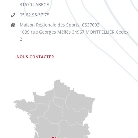
31670 LABEGE
05 82 95 37 75
Maison Régionale des Sports, CS37093
1039 rue Georges Méliès 34967 MONTPELLIER Cedex
2
NOUS CONTACTER