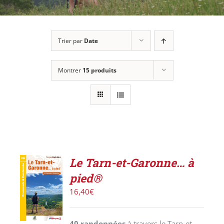
Trier par
Date
Montrer
15 produits
Le Tarn-et-Garonne… à
AJOUTER
pied®
AU
PANIER
16,40
€
/
DÉTAILS
40 randonnées
à travers le Tarn-et-