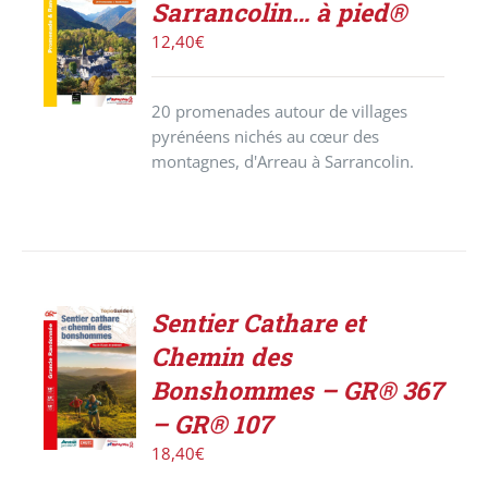
Sarrancolin… à pied®
LE
PRODUIT
12,40
€
/
DÉTAILS
20 promenades autour de villages
pyrénéens nichés au cœur des
montagnes, d'Arreau à Sarrancolin.
Sentier Cathare et
ACHETER
Chemin des
LE
PRODUIT
Bonshommes – GR® 367
/
– GR® 107
DÉTAILS
18,40
€