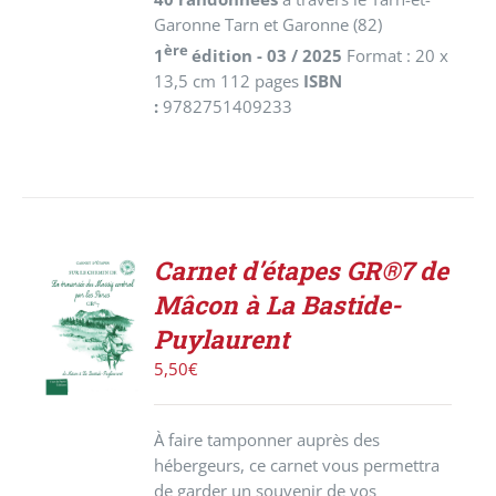
Garonne Tarn et Garonne (82)
ère
1
édition - 03 / 2025
Format : 20 x
13,5 cm 112 pages
ISBN
:
9782751409233
Carnet d’étapes GR®7 de
ACHETER
Mâcon à La Bastide-
LE
PRODUIT
Puylaurent
/
5,50
€
DÉTAILS
À faire tamponner auprès des
hébergeurs, ce carnet vous permettra
de garder un souvenir de vos