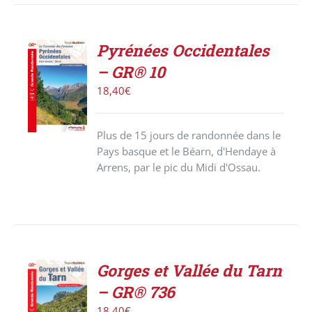
Pyrénées Occidentales
ACHETER
– GR® 10
LE
PRODUIT
18,40
€
/
DÉTAILS
Plus de 15 jours de randonnée dans le
Pays basque et le Béarn, d'Hendaye à
Arrens, par le pic du Midi d'Ossau.
Gorges et Vallée du Tarn
AJOUTER
– GR® 736
AU
PANIER
18,40
€