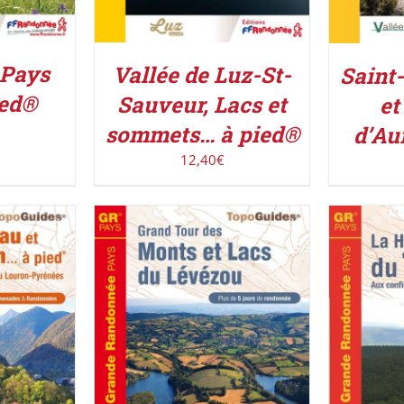
 Pays
Vallée de Luz-St-
Saint
ied®
Sauveur, Lacs et
et
sommets… à pied®
d’Au
12,40
€
ACHETE
AJOUTER AU PANIER
/
UIT
/
DÉTAILS