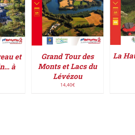
La Hau
Grand Tour des
eau et
Monts et Lacs du
in… à
Lévézou
14,40
€