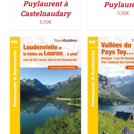
Puylaurent à
Puylaur
Castelnaudary
5,50
€
5,50
€
ACHETER LE PROD
ACHETER LE PRODUIT
/
DÉTAILS
DÉTAILS