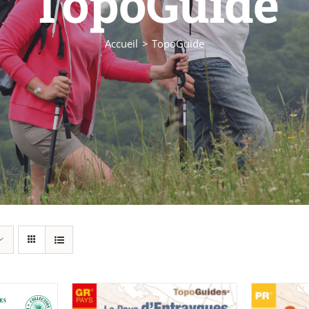
TopoGuide
Accueil
TopoGuide