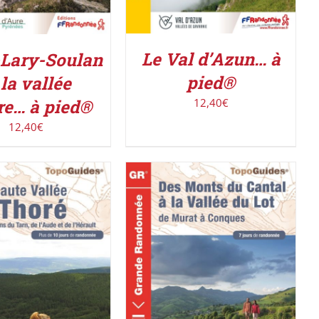
Le Val d’Azun… à
-Lary-Soulan
pied®
 la vallée
re… à pied®
12,40
€
12,40
€
R LE PRODUIT
/
ACHETER LE PRODUIT
/
DÉTAILS
DÉTAILS