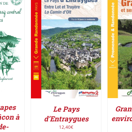
UIT
/
ACHETE
ACHETER LE PRODUIT
/
DÉTAILS
tapes
Gran
Le Pays
con à
envir
d’Entraygues
de-
12,40
€