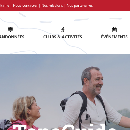
itanie |
Nous contacter
|
Nos missions
|
Nos partenaires
ANDONNÉES
CLUBS & ACTIVITÉS
ÉVÉNEMENTS