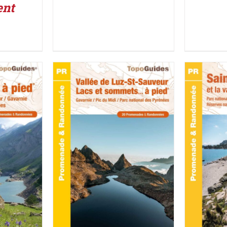
ent
UIT
/
ACHETER LE PRODUIT
/
ACHETE
DÉTAILS