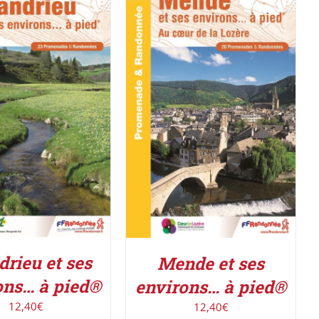
R LE PRODUIT
/
ACHETER LE PRODUIT
/
DÉTAILS
DÉTAILS
drieu et ses
Mende et ses
ons… à pied®
environs… à pied®
12,40
€
12,40
€