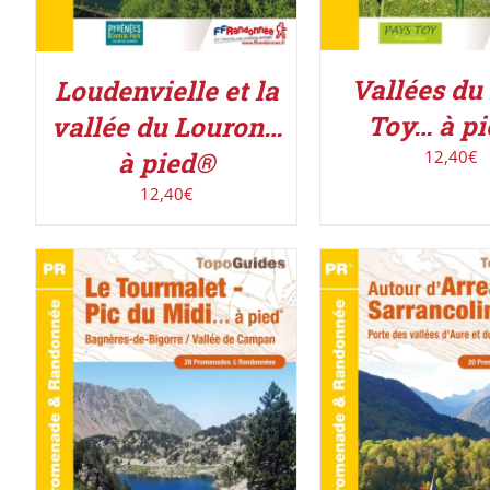
Vallées du
Loudenvielle et la
Toy… à p
vallée du Louron…
12,40
€
à pied®
12,40
€
ACHETER LE PROD
ACHETER LE PRODUIT
/
DÉTAILS
DÉTAILS