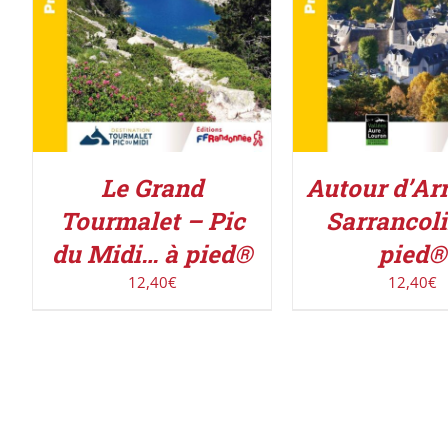
Autour d’Arr
Le Grand
Sarrancol
Tourmalet – Pic
pied®
du Midi… à pied®
12,40
€
12,40
€