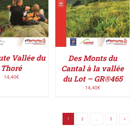
te Vallée du
Des Monts du
Thoré
Cantal à la vallée
du Lot – GR®465
14,40
€
14,40
€
1
2
…
5