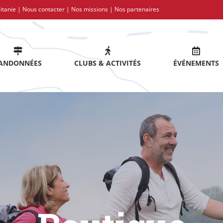
itanie |
Nous contacter
|
Nos missions
|
Nos partenaires
ANDONNÉES
CLUBS & ACTIVITÉS
ÉVÉNEMENTS