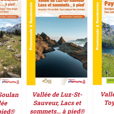
ACHETE
ACHETER LE PRODUIT
/
UIT
/
DÉTAILS
Vall
Vallée de Luz-St-
Soulan
Toy
Sauveur, Lacs et
lée
sommets… à pied®
pied®