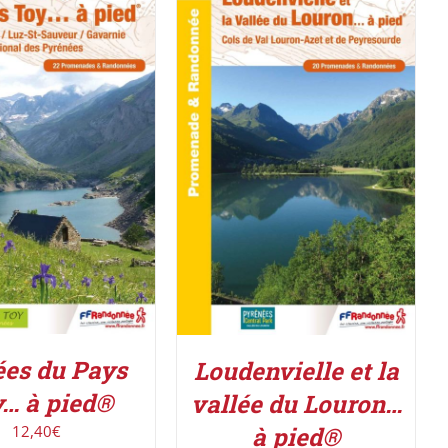
R LE PRODUIT
/
ACHETER LE PRODUIT
/
DÉTAILS
DÉTAILS
ées du Pays
Loudenvielle et la
… à pied®
vallée du Louron…
12,40
€
à pied®