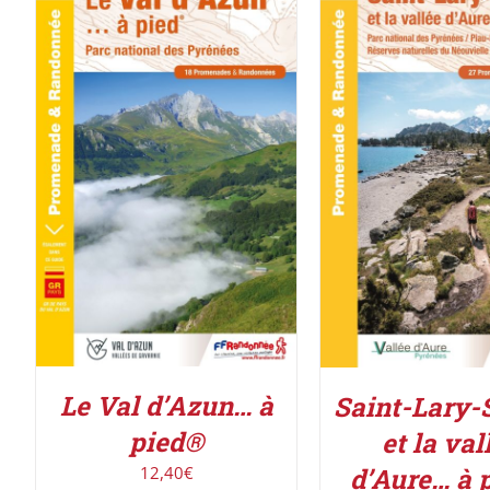
ACHETER LE PRODUIT
/
ACHETER LE PROD
DÉTAILS
DÉTAILS
Le Val d’Azun… à
Saint-Lary-
pied®
et la val
d’Aure… à 
12,40
€