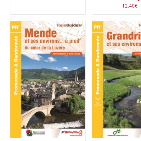
12,40
€
ACHETER LE PROD
ACHETER LE PRODUIT
/
DÉTAILS
DÉTAILS