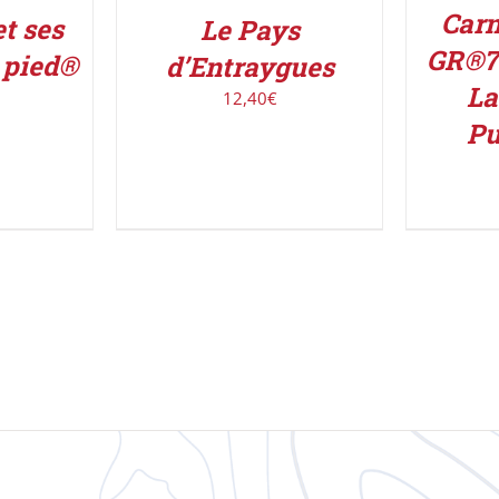
Carn
t ses
Le Pays
GR®7
 pied®
d’Entraygues
La
12,40
€
Pu