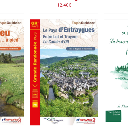
12,40
€
ACHETE
UIT
/
ACHETER LE PRODUIT
/
DÉTAILS