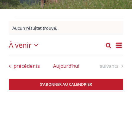
Évènements
Aucun résultat trouvé.
Notice
À venir
Nav
Recherch
Liste
Recher
Sélectionnez
de
et
une
vue
Évènements
Évènements
précédents
Aujourd’hui
suivants
date.
navigat
Évè
de
S’ABONNER AU CALENDRIER
vues
Évènem