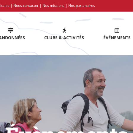
itanie |
Nous contacter
|
Nos missions
|
Nos partenaires
ANDONNÉES
CLUBS & ACTIVITÉS
ÉVÉNEMENTS