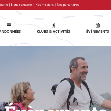
itanie |
Nous contacter
|
Nos missions
|
Nos partenaires
ANDONNÉES
CLUBS & ACTIVITÉS
ÉVÉNEMENTS