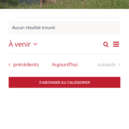
Évènements
Aucun résultat trouvé.
Notice
À venir
Nav
Recherch
Liste
Recher
Sélectionnez
de
et
une
vue
Évènements
Évènements
précédents
Aujourd’hui
suivants
date.
navigat
Évè
de
S’ABONNER AU CALENDRIER
vues
Évènem