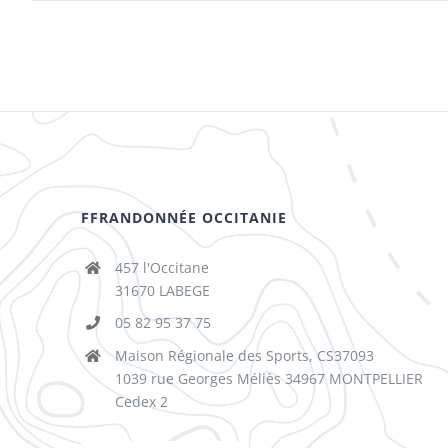
FFRANDONNÉE OCCITANIE
457 l'Occitane
31670 LABEGE
05 82 95 37 75
Maison Régionale des Sports, CS37093
1039 rue Georges Méliès 34967 MONTPELLIER
Cedex 2