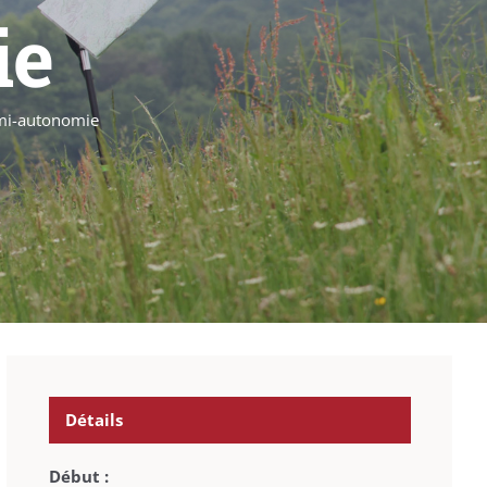
ie
mi-autonomie
Détails
Début :