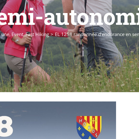
emi-autonom
a une
Event
Fast Hiking
EL 1258 randonnée d’endurance en se