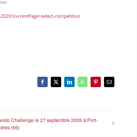
teau
-2026?currentPage=select-competition
Facebook
X
LinkedIn
WhatsApp
Pinterest
Email
ndo Challenge le 27 septembre 2026 à Port-
dres (66)