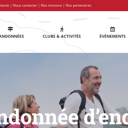
itanie |
Nous contacter
|
Nos missions
|
Nos partenaires
ANDONNÉES
CLUBS & ACTIVITÉS
ÉVÉNEMENTS
andonnée d’en