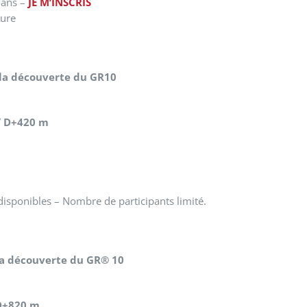
 ans –
JE M’INSCRIS
Aure
la découverte du GR10
/ D+420 m
 disponibles – Nombre de participants limité.
la découverte du GR® 10
 D+820 m