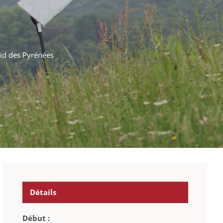
id des Pyrénées
Détails
Début :