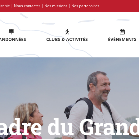
itanie |
Nous contacter
|
Nos missions
|
Nos partenaires
ANDONNÉES
CLUBS & ACTIVITÉS
ÉVÉNEMENTS
adre du Gran