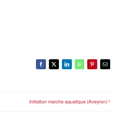
Facebook
X
LinkedIn
WhatsApp
Pinterest
Email
Initiation marche aquatique (Aveyron)