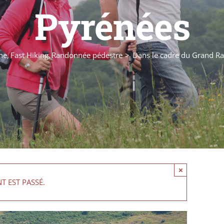
Pyrénées
une
Fast Hiking
Randonnée pédestre
Dans le cadre du Grand Ra
×
T EST PASSÉ.