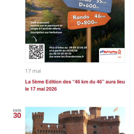
17 mai
La 5ème Edition des “46 km du 46” aura lieu
le 17 mai 2026
sam
30