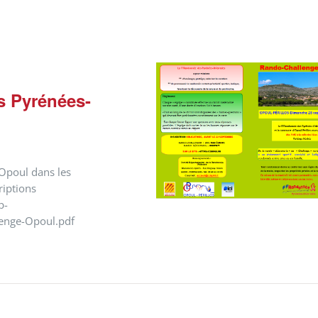
s Pyrénées-
Opoul dans les
riptions
p-
lenge-Opoul.pdf