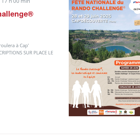
- 17 h 00 min
hallenge®
roulera à Cap'
NSCRIPTIONS SUR PLACE LE