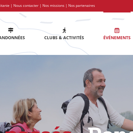
itanie |
Nous contacter
|
Nos missions
|
Nos partenaires
ANDONNÉES
CLUBS & ACTIVITÉS
ÉVÉNEMENTS