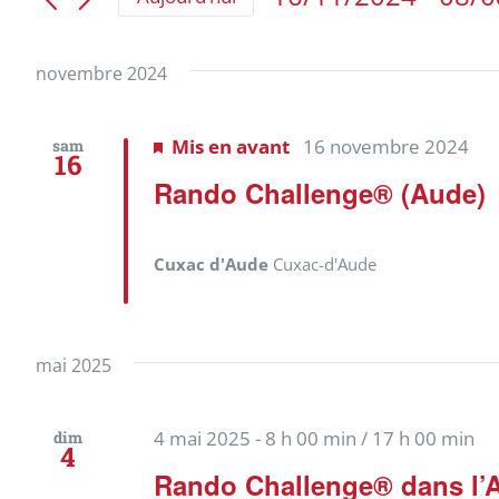
Évènements
Sélectionnez
navigation
par
une
mot-
date.
novembre 2024
de
clé.
vues
Mis en avant
16 novembre 2024
sam
16
Rando Challenge® (Aude)
Évènements
Cuxac d'Aude
Cuxac-d'Aude
mai 2025
4 mai 2025 - 8 h 00 min
/
17 h 00 min
dim
4
Rando Challenge® dans l’