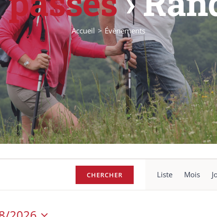
 passés
› Ran
Accueil
Évènements
Navi
Liste
Mois
J
CHERCHER
de
vues
Évè
8/2026