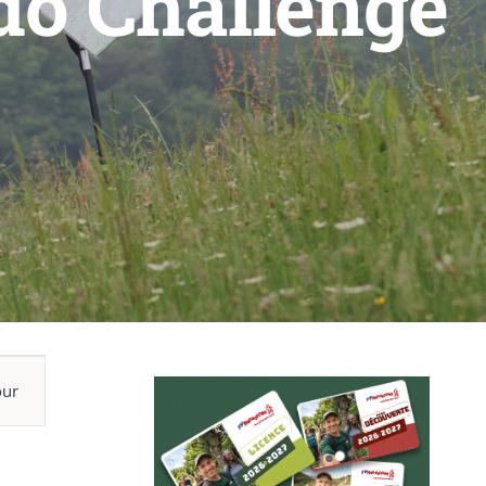
do Challenge
gation
our
nement