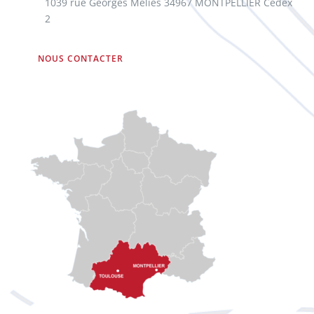
1039 rue Georges Méliès 34967 MONTPELLIER Cedex
2
NOUS CONTACTER