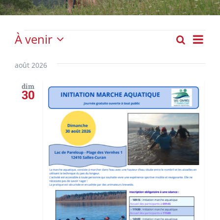
Évènements
À venir
Nav
Recherch
Liste
Recher
Sélectionnez
de
et
une
août 2026
vue
date.
navigat
Évè
dim
30
de
vues
Évènem