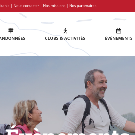
itanie |
Nous contacter
|
Nos missions
|
Nos partenaires
ANDONNÉES
CLUBS & ACTIVITÉS
ÉVÉNEMENTS