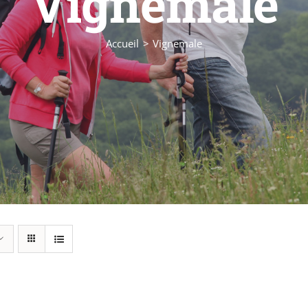
Vignemale
Accueil
Vignemale