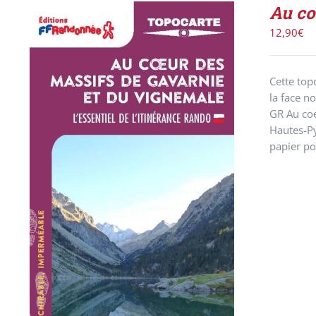
Au co
12,90
€
Cette top
la face n
GR Au coe
Hautes-P
papier po
AJOUTER AU PANIER
/
DÉTAILS