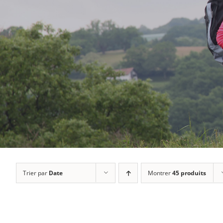
Trier par
Date
Montrer
45 produits