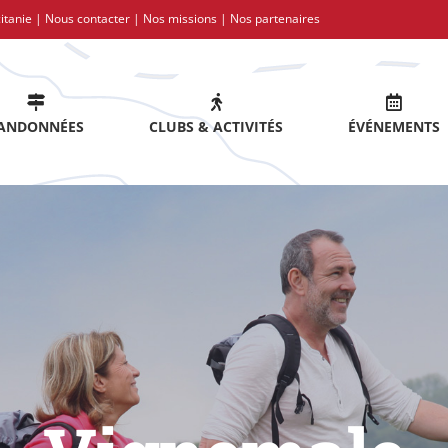
itanie |
Nous contacter
|
Nos missions
|
Nos partenaires
ANDONNÉES
CLUBS & ACTIVITÉS
ÉVÉNEMENTS