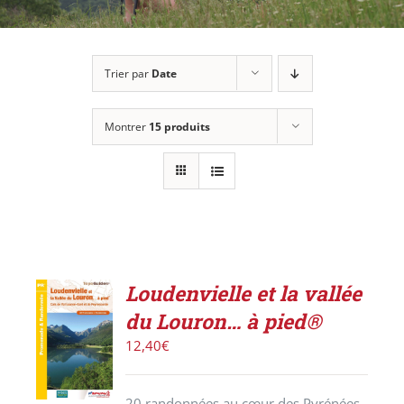
Trier par
Date
Montrer
15 produits
Loudenvielle et la vallée
ACHETER
du Louron… à pied®
LE
PRODUIT
12,40
€
/
DÉTAILS
20 randonnées au cœur des Pyrénées.