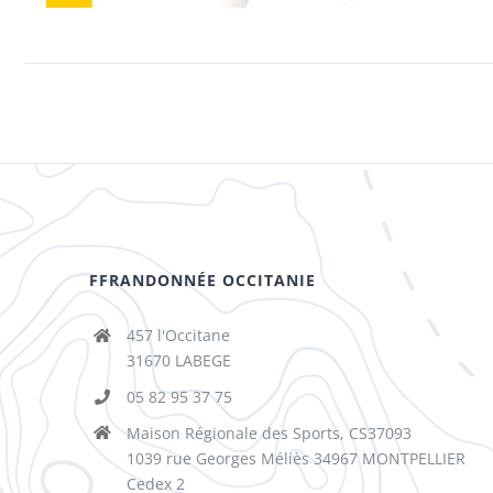
FFRANDONNÉE OCCITANIE
457 l'Occitane
31670 LABEGE
05 82 95 37 75
Maison Régionale des Sports, CS37093
1039 rue Georges Méliès 34967 MONTPELLIER
Cedex 2