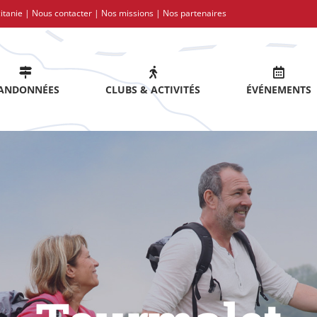
itanie |
Nous contacter
|
Nos missions
|
Nos partenaires
ANDONNÉES
CLUBS & ACTIVITÉS
ÉVÉNEMENTS