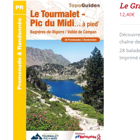
Le Gr
12,40
€
Découvrez
chaîne de
28 balade
Imprimé 
ACHETER LE PRODUIT
/
DÉTAILS