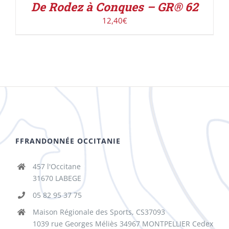
De Rodez à Conques – GR® 62
12,40
€
FFRANDONNÉE OCCITANIE
457 l'Occitane
31670 LABEGE
05 82 95 37 75
Maison Régionale des Sports, CS37093
1039 rue Georges Méliès 34967 MONTPELLIER Cedex