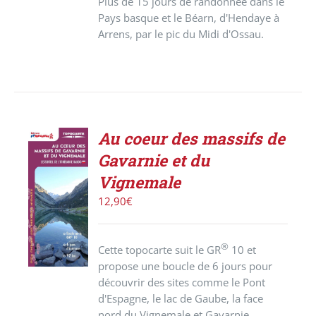
Plus de 15 jours de randonnée dans le
Pays basque et le Béarn, d'Hendaye à
Arrens, par le pic du Midi d'Ossau.
Au coeur des massifs de
Gavarnie et du
AJOUTER
Vignemale
AU
PANIER
12,90
€
/
DÉTAILS
®
Cette topocarte suit le GR
10 et
propose une boucle de 6 jours pour
découvrir des sites comme le Pont
d'Espagne, le lac de Gaube, la face
nord du Vignemale et Gavarnie.