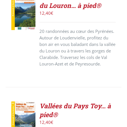
ACHETER
du Louron… à pied®
LE
PRODUIT
12,40
€
/
DÉTAILS
20 randonnées au cœur des Pyrénées.
Autour de Loudenvielle, profitez du
bon air en vous baladant dans la vallée
du Louron ou à travers les gorges de
Clarabide. Traversez les cols de Val
Louron-Azet et de Peyresourde.
Vallées du Pays Toy… à
ACHETER
pied®
LE
PRODUIT
12,40
€