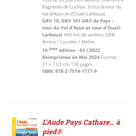
Bagnères-de-Luchon. Inclus le tour du
Val d'Azun et d'Oueil-Larboust.
GR® 10, GR® 101 GR® de Pays :
tour du Val d'Azun et tour d'Oueil-
Larboust
400 km de sentiers GR®
Arrens / Lourdes / Melles
ème
10
édition - 03 / 2022
Réimprimée en Mai 2024
Format :
21 x 13,5 cm 136 pages
ISBN: 978-2-7514-1177-9
L’Aude Pays Cathare… à
AJOUTER
pied®
AU