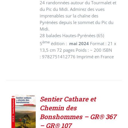
24 randonnées autour du Tourmalet et
du Pic du Midi. Admirez des vues
imprenables sur la chaîne des
Pyrénées depuis le sommet du Pic du
Midi.
28 balades Hautes-Pyrénées (65)
ème
5
édition :
mai 2024
Format : 21 x
13,5 cm 72 pages Poids : ~ 200 ISBN
: 9782751412776 Imprimé en France
Sentier Cathare et
ACHETER
Chemin des
LE
PRODUIT
Bonshommes – GR® 367
/
– GR® 107
DÉTAILS