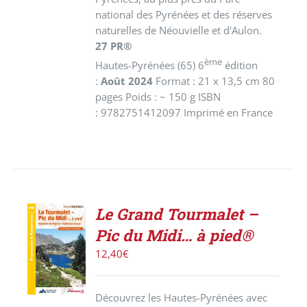
national des Pyrénées et des réserves
naturelles de Néouvielle et d'Aulon.
27 PR®
ème
Hautes-Pyrénées (65) 6
édition
:
Août 2024
Format : 21 x 13,5 cm 80
pages Poids : ~ 150 g ISBN
: 9782751412097 Imprimé en France
Le Grand Tourmalet –
ACHETER
Pic du Midi… à pied®
LE
PRODUIT
12,40
€
/
DÉTAILS
Découvrez les Hautes-Pyrénées avec