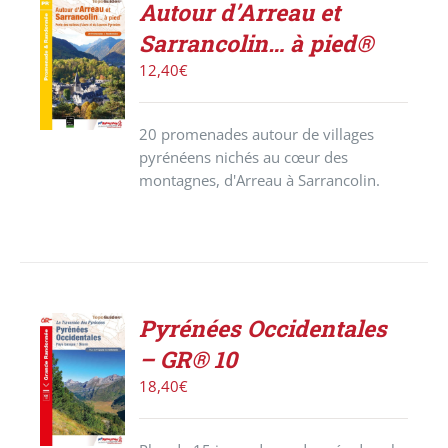
Autour d’Arreau et
ACHETER
Sarrancolin… à pied®
LE
PRODUIT
12,40
€
/
DÉTAILS
20 promenades autour de villages
pyrénéens nichés au cœur des
montagnes, d'Arreau à Sarrancolin.
Pyrénées Occidentales
ACHETER
– GR® 10
LE
PRODUIT
18,40
€
/
DÉTAILS