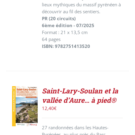
lieux mythiques du massif pyrénéen à
découvrir au fil des sentiers.
PR (20 circuits)
6ème édition - 07/2025
Format : 21 x 13,5 cm
64 pages
ISBN: 9782751413520
Saint-Lary-Soulan et la
ACHETER
vallée d’Aure… à pied®
LE
PRODUIT
12,40
€
/
DÉTAILS
27 randonnées dans les Hautes-
Pyrénées, au plus près du Parc