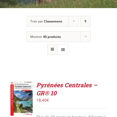
Trier par
Classement
Montrer
45 produits
Pyrénées Centrales –
AJOUTER
GR® 10
AU
PANIER
18,40
€
/
DÉTAILS
Plus de 20 jours en hauteur, d'Arrens à