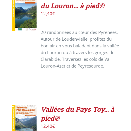
ACHETER
du Louron… à pied®
LE
PRODUIT
12,40
€
/
DÉTAILS
20 randonnées au cœur des Pyrénées.
Autour de Loudenvielle, profitez du
bon air en vous baladant dans la vallée
du Louron ou à travers les gorges de
Clarabide. Traversez les cols de Val
Louron-Azet et de Peyresourde.
Vallées du Pays Toy… à
ACHETER
pied®
LE
PRODUIT
12,40
€