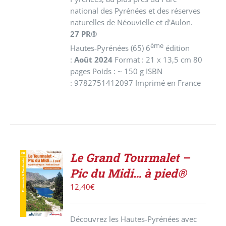
national des Pyrénées et des réserves
naturelles de Néouvielle et d'Aulon.
27 PR®
ème
Hautes-Pyrénées (65) 6
édition
:
Août 2024
Format : 21 x 13,5 cm 80
pages Poids : ~ 150 g ISBN
: 9782751412097 Imprimé en France
Le Grand Tourmalet –
ACHETER
Pic du Midi… à pied®
LE
PRODUIT
12,40
€
/
DÉTAILS
Découvrez les Hautes-Pyrénées avec