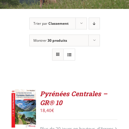
Trier par
Classement
Montrer
30 produits
Pyrénées Centrales –
AJOUTER
GR® 10
AU
PANIER
18,40
€
/
DÉTAILS
Plus de 20 jours en hauteur, d'Arrens à