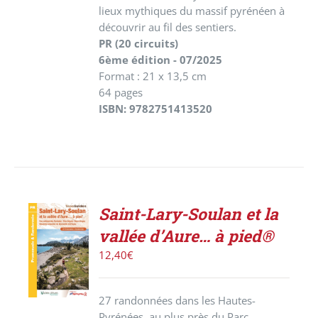
lieux mythiques du massif pyrénéen à
découvrir au fil des sentiers.
PR (20 circuits)
6ème édition - 07/2025
Format : 21 x 13,5 cm
64 pages
ISBN: 9782751413520
Saint-Lary-Soulan et la
ACHETER
vallée d’Aure… à pied®
LE
PRODUIT
12,40
€
/
DÉTAILS
27 randonnées dans les Hautes-
Pyrénées, au plus près du Parc