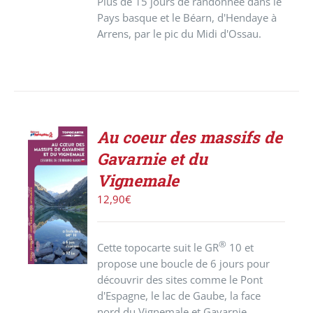
Plus de 15 jours de randonnée dans le
Pays basque et le Béarn, d'Hendaye à
Arrens, par le pic du Midi d'Ossau.
Au coeur des massifs de
Gavarnie et du
AJOUTER
Vignemale
AU
PANIER
12,90
€
/
DÉTAILS
®
Cette topocarte suit le GR
10 et
propose une boucle de 6 jours pour
découvrir des sites comme le Pont
d'Espagne, le lac de Gaube, la face
nord du Vignemale et Gavarnie.