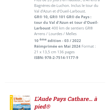
Bagnères-de-Luchon. Inclus le tour du
Val d'Azun et d'Oueil-Larboust.
GR® 10, GR® 101 GR® de Pays :
tour du Val d'Azun et tour d'Oueil-
Larboust
400 km de sentiers GR®
Arrens / Lourdes / Melles
ème
10
édition - 03 / 2022
Réimprimée en Mai 2024
Format :
21 x 13,5 cm 136 pages
ISBN: 978-2-7514-1177-9
L’Aude Pays Cathare… à
AJOUTER
pied®
AU