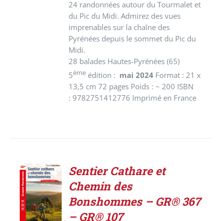
24 randonnées autour du Tourmalet et
du Pic du Midi. Admirez des vues
imprenables sur la chaîne des
Pyrénées depuis le sommet du Pic du
Midi.
28 balades Hautes-Pyrénées (65)
ème
5
édition :
mai 2024
Format : 21 x
13,5 cm 72 pages Poids : ~ 200 ISBN
: 9782751412776 Imprimé en France
Sentier Cathare et
ACHETER
Chemin des
LE
PRODUIT
Bonshommes – GR® 367
/
– GR® 107
DÉTAILS