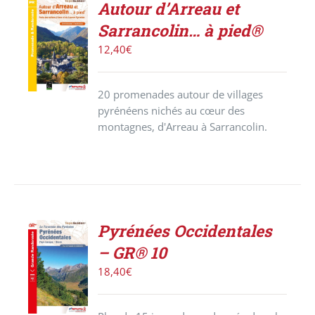
Autour d’Arreau et
ACHETER
Sarrancolin… à pied®
LE
PRODUIT
12,40
€
/
DÉTAILS
20 promenades autour de villages
pyrénéens nichés au cœur des
montagnes, d'Arreau à Sarrancolin.
Pyrénées Occidentales
ACHETER
– GR® 10
LE
PRODUIT
18,40
€
/
DÉTAILS