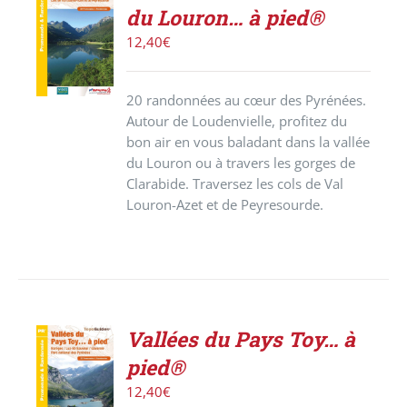
ACHETER
du Louron… à pied®
LE
PRODUIT
12,40
€
/
DÉTAILS
20 randonnées au cœur des Pyrénées.
Autour de Loudenvielle, profitez du
bon air en vous baladant dans la vallée
du Louron ou à travers les gorges de
Clarabide. Traversez les cols de Val
Louron-Azet et de Peyresourde.
Vallées du Pays Toy… à
ACHETER
pied®
LE
PRODUIT
12,40
€