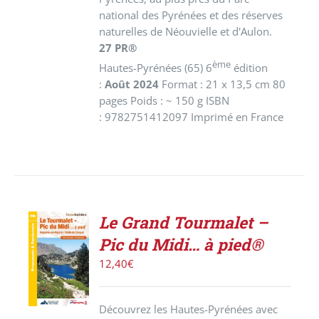
national des Pyrénées et des réserves
naturelles de Néouvielle et d'Aulon.
27 PR®
ème
Hautes-Pyrénées (65) 6
édition
:
Août 2024
Format : 21 x 13,5 cm 80
pages Poids : ~ 150 g ISBN
: 9782751412097 Imprimé en France
Le Grand Tourmalet –
ACHETER
Pic du Midi… à pied®
LE
PRODUIT
12,40
€
/
DÉTAILS
Découvrez les Hautes-Pyrénées avec