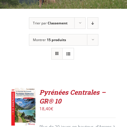
Trier par
Classement
Montrer
15 produits
Pyrénées Centrales –
AJOUTER
GR® 10
AU
PANIER
18,40
€
/
DÉTAILS
Plus de 20 jours en hauteur, d'Arrens à