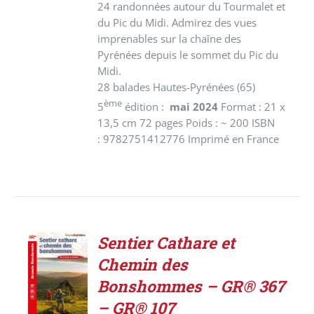
24 randonnées autour du Tourmalet et
du Pic du Midi. Admirez des vues
imprenables sur la chaîne des
Pyrénées depuis le sommet du Pic du
Midi.
28 balades Hautes-Pyrénées (65)
ème
5
édition :
mai 2024
Format : 21 x
13,5 cm 72 pages Poids : ~ 200 ISBN
: 9782751412776 Imprimé en France
Sentier Cathare et
ACHETER
Chemin des
LE
PRODUIT
Bonshommes – GR® 367
/
– GR® 107
DÉTAILS