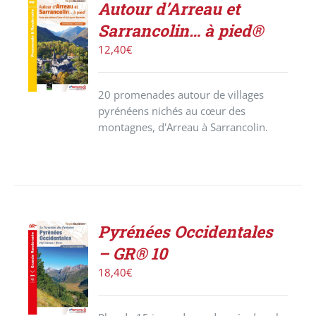
Autour d’Arreau et
ACHETER
Sarrancolin… à pied®
LE
PRODUIT
12,40
€
/
DÉTAILS
20 promenades autour de villages
pyrénéens nichés au cœur des
montagnes, d'Arreau à Sarrancolin.
Pyrénées Occidentales
ACHETER
– GR® 10
LE
PRODUIT
18,40
€
/
DÉTAILS