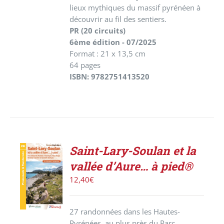
lieux mythiques du massif pyrénéen à
découvrir au fil des sentiers.
PR (20 circuits)
6ème édition - 07/2025
Format : 21 x 13,5 cm
64 pages
ISBN: 9782751413520
Saint-Lary-Soulan et la
ACHETER
vallée d’Aure… à pied®
LE
PRODUIT
12,40
€
/
DÉTAILS
27 randonnées dans les Hautes-
Pyrénées, au plus près du Parc