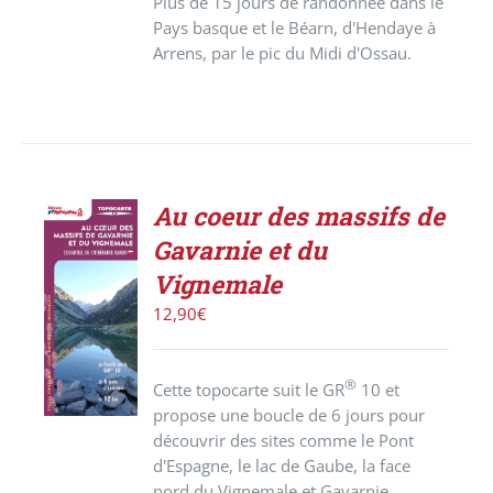
Plus de 15 jours de randonnée dans le
Pays basque et le Béarn, d'Hendaye à
Arrens, par le pic du Midi d'Ossau.
Au coeur des massifs de
Gavarnie et du
AJOUTER
Vignemale
AU
PANIER
12,90
€
/
DÉTAILS
®
Cette topocarte suit le GR
10 et
propose une boucle de 6 jours pour
découvrir des sites comme le Pont
d'Espagne, le lac de Gaube, la face
nord du Vignemale et Gavarnie.