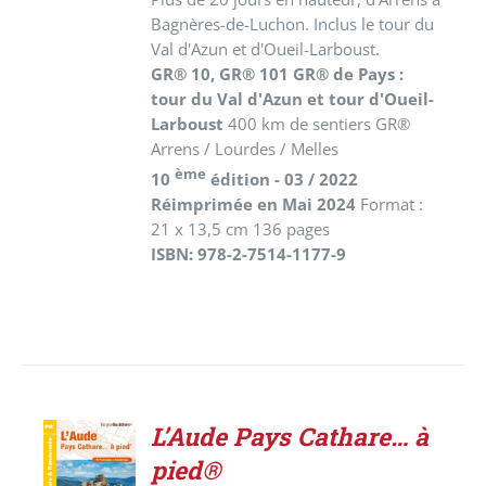
Bagnères-de-Luchon. Inclus le tour du
Val d'Azun et d'Oueil-Larboust.
GR® 10, GR® 101 GR® de Pays :
tour du Val d'Azun et tour d'Oueil-
Larboust
400 km de sentiers GR®
Arrens / Lourdes / Melles
ème
10
édition - 03 / 2022
Réimprimée en Mai 2024
Format :
21 x 13,5 cm 136 pages
ISBN: 978-2-7514-1177-9
L’Aude Pays Cathare… à
AJOUTER
pied®
AU