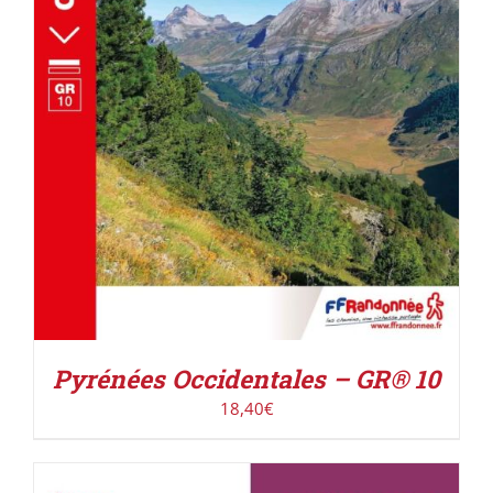
ACHETER LE PRODUIT
/
DÉTAILS
Pyrénées Occidentales – GR® 10
18,40
€