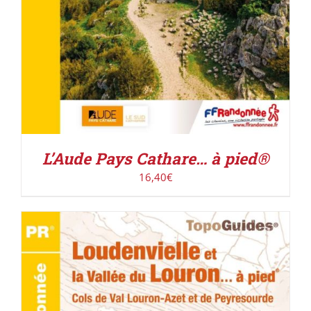
L’Aude Pays Cathare… à pied®
16,40
€