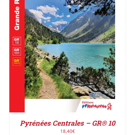
AJOUTER AU PANIER
/
DÉTAILS
Pyrénées Centrales – GR® 10
18,40
€