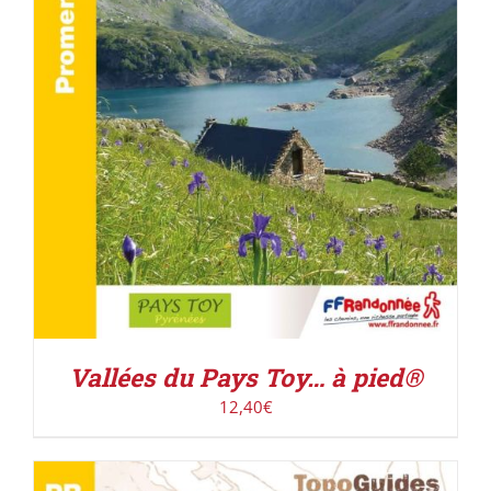
ACHETER LE PRODUIT
/
DÉTAILS
Vallées du Pays Toy… à pied®
12,40
€