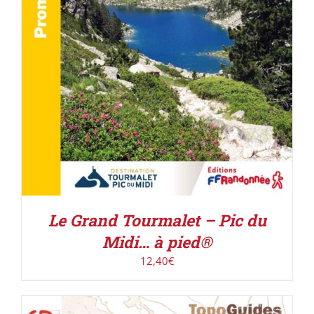
Le Grand Tourmalet – Pic du
Midi… à pied®
12,40
€