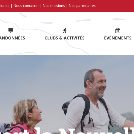
itanie |
Nous contacter
|
Nos missions
|
Nos partenaires
ANDONNÉES
CLUBS & ACTIVITÉS
ÉVÉNEMENTS