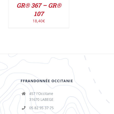
GR® 367 – GR®
107
18,40
€
FFRANDONNÉE OCCITANIE
457 l'Occitane
31670 LABEGE
05 82 95 37 75