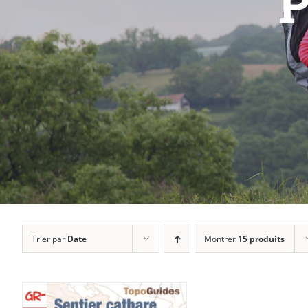
P
Trier par
Date
Montrer
15 produits