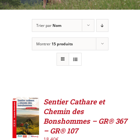
Trier par
Nom
Montrer
15 produits
Sentier Cathare et
ACHETER
Chemin des
LE
PRODUIT
Bonshommes – GR® 367
/
– GR® 107
DÉTAILS
18,40
€