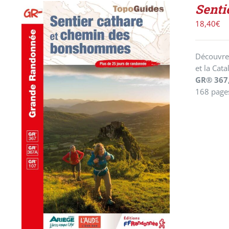
Senti
18,40
€
Découvrez
et la Cat
GR® 367
168 page
ACHETER LE PRODUIT
/
DÉTAILS