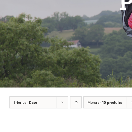
P
Trier par
Date
Montrer
15 produits