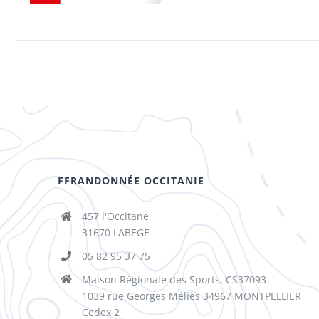
FFRANDONNÉE OCCITANIE
457 l'Occitane
31670 LABEGE
05 82 95 37 75
Maison Régionale des Sports, CS37093
1039 rue Georges Méliès 34967 MONTPELLIER
Cedex 2