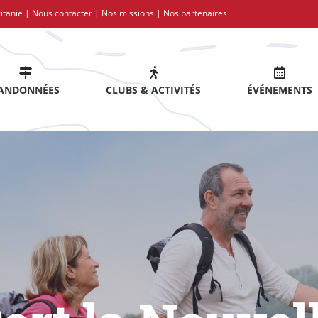
itanie |
Nous contacter
|
Nos missions
|
Nos partenaires
ANDONNÉES
CLUBS & ACTIVITÉS
ÉVÉNEMENTS