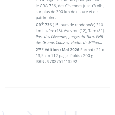
le GR® 736, des Cévennes jusqu’à Albi,
sur plus de 300 km de nature et de
patrimoine.
®
GR
736
(15 jours de randonnée) 310
km
Lozère (48), Aveyron (12), Tarn (81)
Parc des Cévennes, gorges du Tarn, PNR
des Grands Causses, viaduc de Millau...
ère
2
édition : Mai 2026
Format : 21 x
13,5 cm 112 pages Poids : 200 g
ISBN : 9782751413292