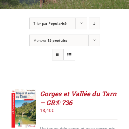
Trier par
Popularité
Montrer
15 produits
Gorges et Vallée du Tarn
AJOUTER
– GR® 736
AU
PANIER
18,40
€
/
DÉTAILS
Un topoguide complet pour parcourir