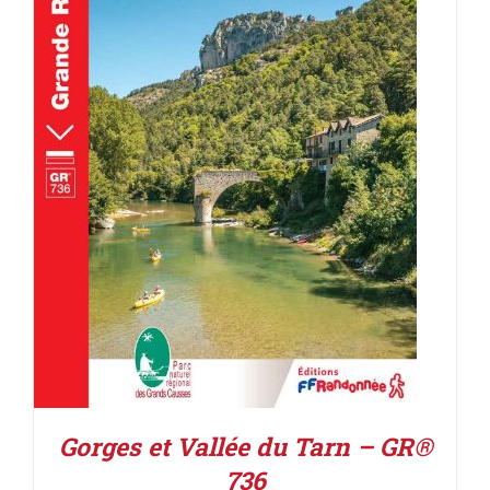
AJOUTER AU PANIER
/
DÉTAILS
Gorges et Vallée du Tarn – GR®
736