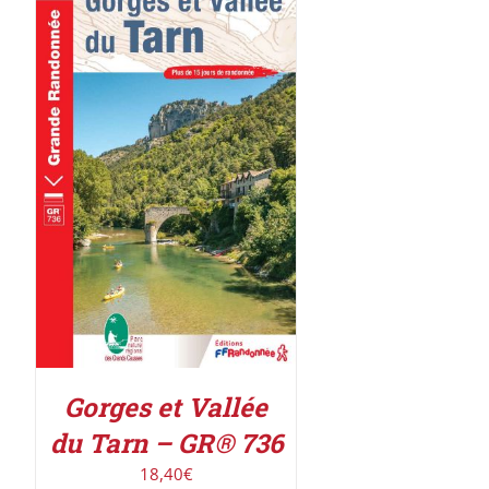
AJOUTER AU PANIER
/
DÉTAILS
Gorges et Vallée
du Tarn – GR® 736
18,40
€