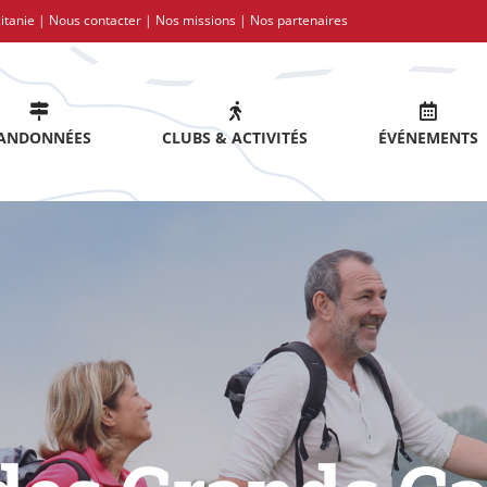
itanie |
Nous contacter
|
Nos missions
|
Nos partenaires
ANDONNÉES
CLUBS & ACTIVITÉS
ÉVÉNEMENTS