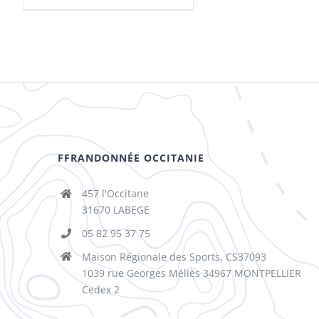
FFRANDONNÉE OCCITANIE
457 l'Occitane
31670 LABEGE
05 82 95 37 75
Maison Régionale des Sports, CS37093
1039 rue Georges Méliès 34967 MONTPELLIER
Cedex 2