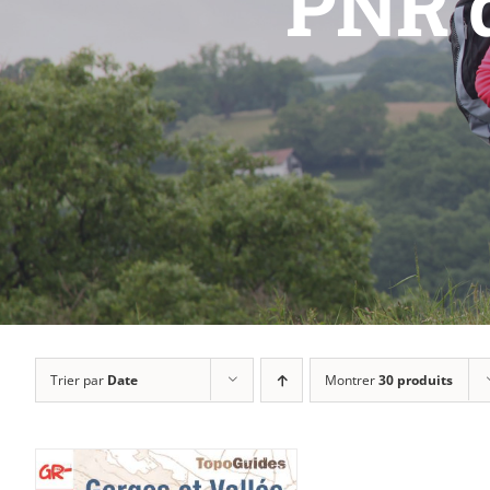
PNR d
Trier par
Date
Montrer
30 produits