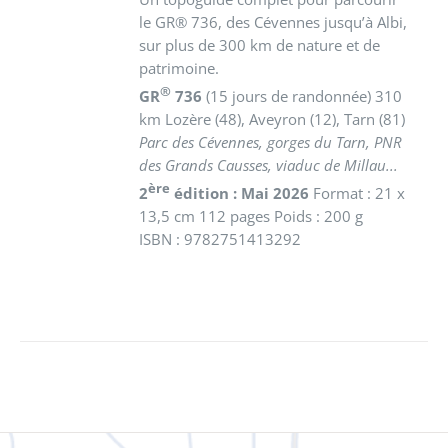
le GR® 736, des Cévennes jusqu’à Albi,
sur plus de 300 km de nature et de
patrimoine.
®
GR
736
(15 jours de randonnée) 310
km
Lozère (48), Aveyron (12), Tarn (81)
Parc des Cévennes, gorges du Tarn, PNR
des Grands Causses, viaduc de Millau...
ère
2
édition : Mai 2026
Format : 21 x
13,5 cm 112 pages Poids : 200 g
ISBN : 9782751413292