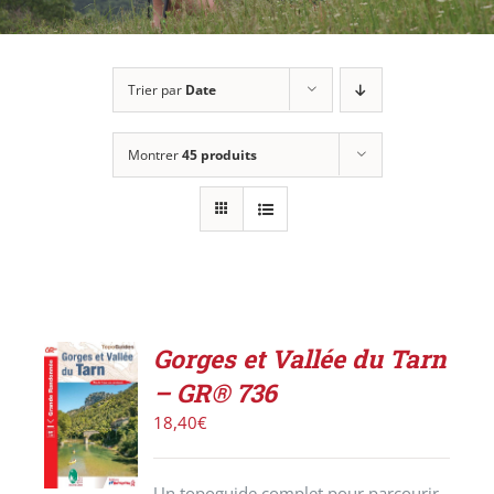
Trier par
Date
Montrer
45 produits
Gorges et Vallée du Tarn
AJOUTER
– GR® 736
AU
PANIER
18,40
€
/
DÉTAILS
Un topoguide complet pour parcourir