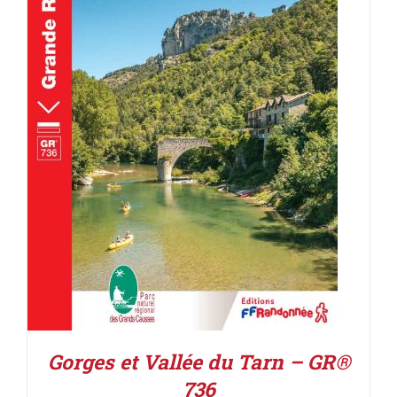
AJOUTER AU PANIER
/
DÉTAILS
Gorges et Vallée du Tarn – GR®
736