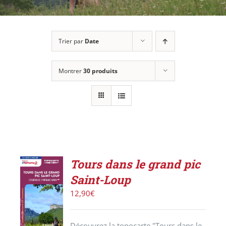
Trier par
Date
Montrer
30 produits
Tours dans le grand pic
Saint-Loup
ACHETER
12,90
€
LE
PRODUIT
/
Découvrez la topocarte "Tours dans le