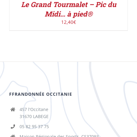
Le Grand Tourmalet – Pic du
Midi… à pied®
12,40
€
FFRANDONNÉE OCCITANIE
457 l'Occitane
31670 LABEGE
05 82 95 37 75
Maison Régionale des Sports, CS37093