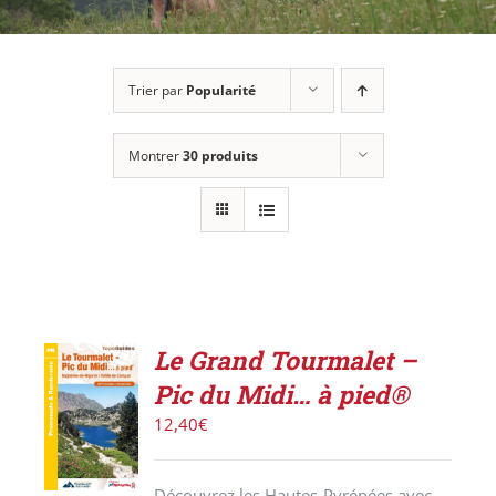
Trier par
Popularité
Montrer
30 produits
Le Grand Tourmalet –
ACHETER
Pic du Midi… à pied®
LE
PRODUIT
12,40
€
/
DÉTAILS
Découvrez les Hautes-Pyrénées avec