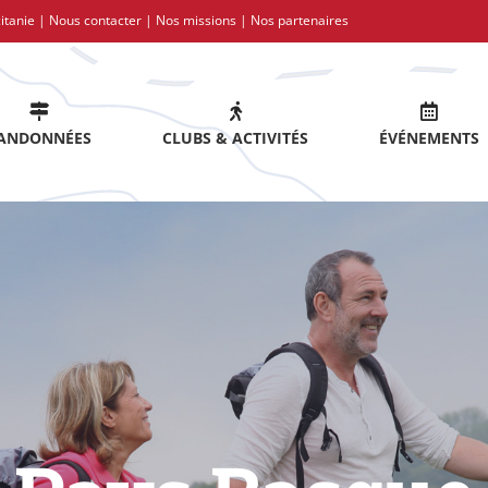
itanie |
Nous contacter
|
Nos missions
|
Nos partenaires
ANDONNÉES
CLUBS & ACTIVITÉS
ÉVÉNEMENTS