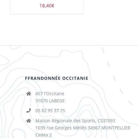
18,40
€
FFRANDONNÉE OCCITANIE
457 l'Occitane
31670 LABEGE
05 82 95 37 75
Maison Régionale des Sports, CS37093
1039 rue Georges Méliès 34967 MONTPELLIER
Cedex 2