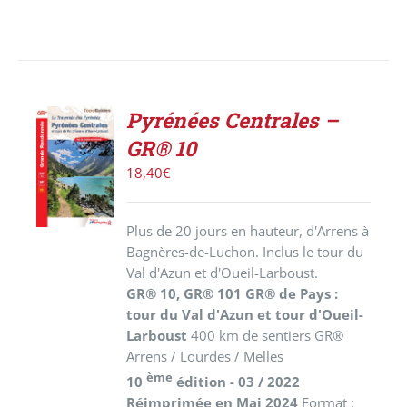
Pyrénées Centrales –
AJOUTER
GR® 10
AU
PANIER
18,40
€
/
DÉTAILS
Plus de 20 jours en hauteur, d'Arrens à
Bagnères-de-Luchon. Inclus le tour du
Val d'Azun et d'Oueil-Larboust.
GR® 10, GR® 101 GR® de Pays :
tour du Val d'Azun et tour d'Oueil-
Larboust
400 km de sentiers GR®
Arrens / Lourdes / Melles
ème
10
édition - 03 / 2022
Réimprimée en Mai 2024
Format :