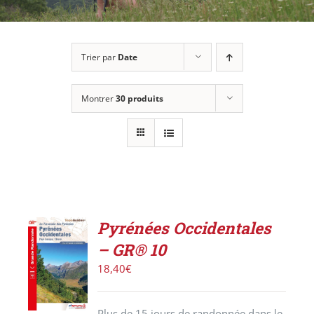
Trier par
Date
Montrer
30 produits
Pyrénées Occidentales
ACHETER
– GR® 10
LE
PRODUIT
18,40
€
/
DÉTAILS
Plus de 15 jours de randonnée dans le