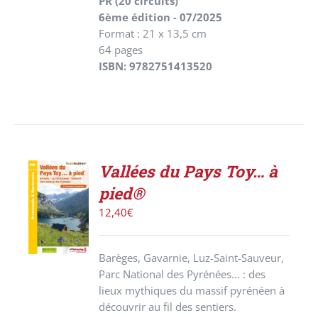
PR (20 circuits)
6ème édition - 07/2025
Format : 21 x 13,5 cm
64 pages
ISBN: 9782751413520
Vallées du Pays Toy… à
ACHETER
pied®
LE
PRODUIT
12,40
€
/
DÉTAILS
Barèges, Gavarnie, Luz-Saint-Sauveur,
Parc National des Pyrénées... : des
lieux mythiques du massif pyrénéen à
découvrir au fil des sentiers.