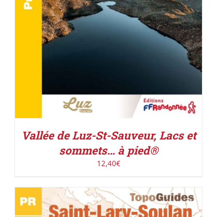
Vallée de Luz-St-Sauveur, Lacs et
sommets… à pied®
12,40
€