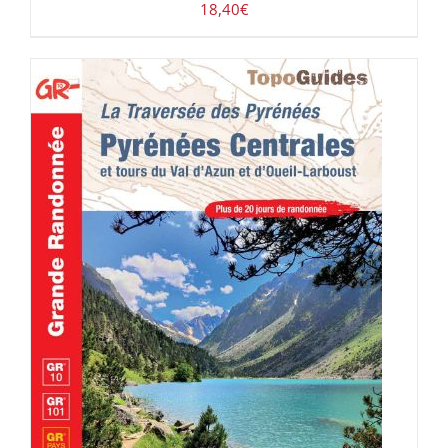
18,40
€
AJOUTER AU PANIER
/
DÉTAILS