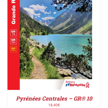
AJOUTER AU PANIER
/
DÉTAILS
Pyrénées Centrales – GR® 10
18,40
€