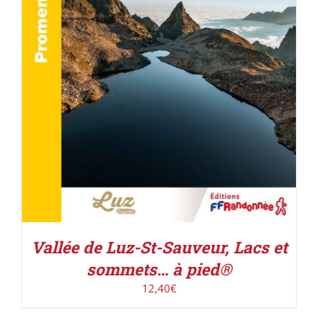
ACHETER LE PRODUIT
/
DÉTAILS
Vallée de Luz-St-Sauveur, Lacs et
sommets… à pied®
12,40
€