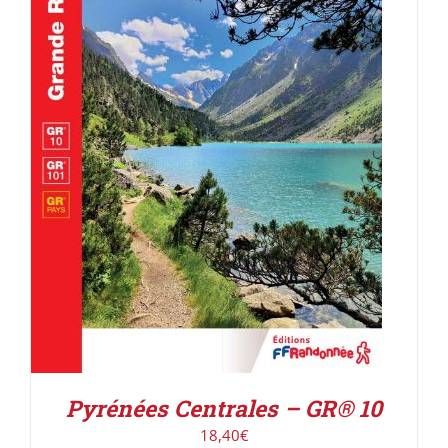
AJOUTER AU PANIER
/
DÉTAILS
Pyrénées Centrales – GR® 10
18,40
€