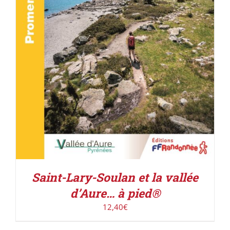
ACHETER LE PRODUIT
/
DÉTAILS
Saint-Lary-Soulan et la vallée
d’Aure… à pied®
12,40
€