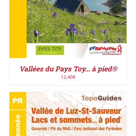
Vallées du Pays Toy… à pied®
12,40
€