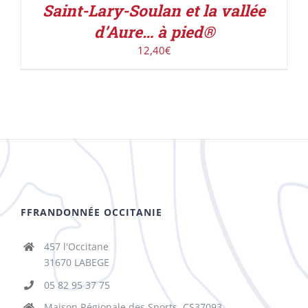
Saint-Lary-Soulan et la vallée
d’Aure… à pied®
12,40
€
FFRANDONNÉE OCCITANIE
457 l'Occitane
31670 LABEGE
05 82 95 37 75
Maison Régionale des Sports, CS37093