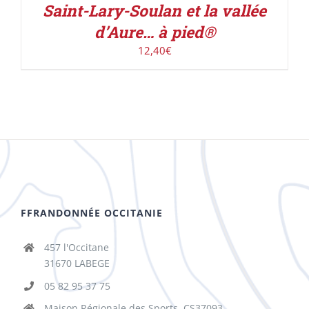
Saint-Lary-Soulan et la vallée
d’Aure… à pied®
12,40
€
FFRANDONNÉE OCCITANIE
457 l'Occitane
31670 LABEGE
05 82 95 37 75
Maison Régionale des Sports, CS37093