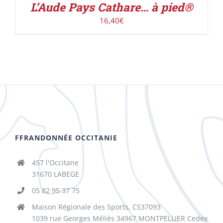
L’Aude Pays Cathare… à pied®
16,40
€
FFRANDONNÉE OCCITANIE
457 l'Occitane
31670 LABEGE
05 82 95 37 75
Maison Régionale des Sports, CS37093
1039 rue Georges Méliès 34967 MONTPELLIER Cedex