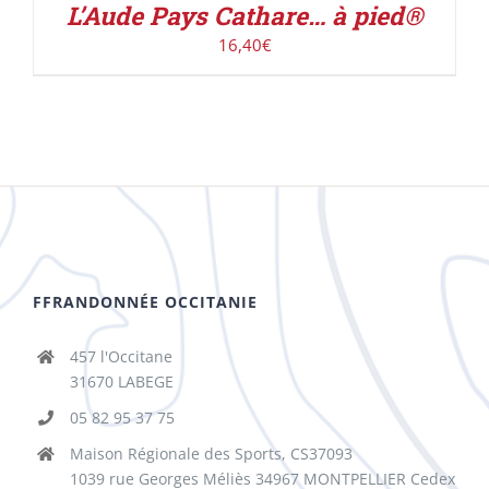
L’Aude Pays Cathare… à pied®
16,40
€
FFRANDONNÉE OCCITANIE
457 l'Occitane
31670 LABEGE
05 82 95 37 75
Maison Régionale des Sports, CS37093
1039 rue Georges Méliès 34967 MONTPELLIER Cedex