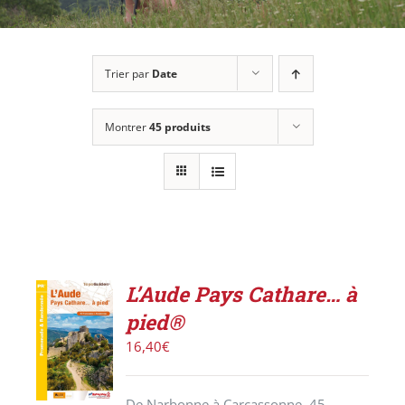
Trier par
Date
Montrer
45 produits
L’Aude Pays Cathare… à
AJOUTER
pied®
AU
PANIER
16,40
€
/
DÉTAILS
De Narbonne à Carcassonne, 45