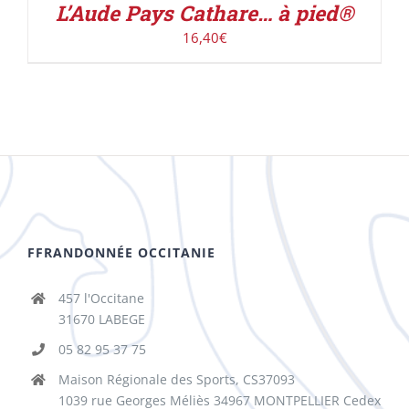
L’Aude Pays Cathare… à pied®
16,40
€
FFRANDONNÉE OCCITANIE
457 l'Occitane
31670 LABEGE
05 82 95 37 75
Maison Régionale des Sports, CS37093
1039 rue Georges Méliès 34967 MONTPELLIER Cedex