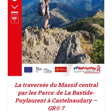
AJOUTER AU PANIER
/
DÉTAILS
La traversée du Massif central
par les Parcs: de La Bastide-
Puylaurent à Castelnaudary –
GR® 7