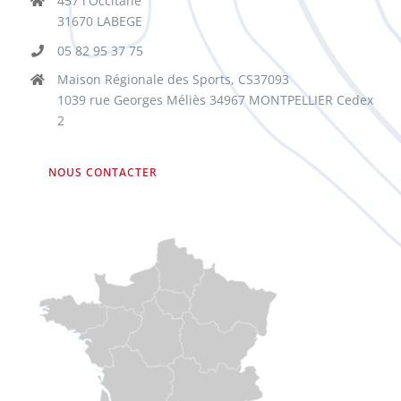
457 l'Occitane
31670 LABEGE
05 82 95 37 75
Maison Régionale des Sports, CS37093
1039 rue Georges Méliès 34967 MONTPELLIER Cedex
2
NOUS CONTACTER