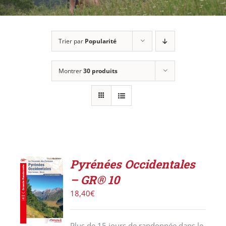
Trier par
Popularité
Montrer
30 produits
Pyrénées Occidentales
ACHETER
– GR® 10
LE
PRODUIT
18,40
€
/
DÉTAILS
Plus de 15 jours de randonnée dans le