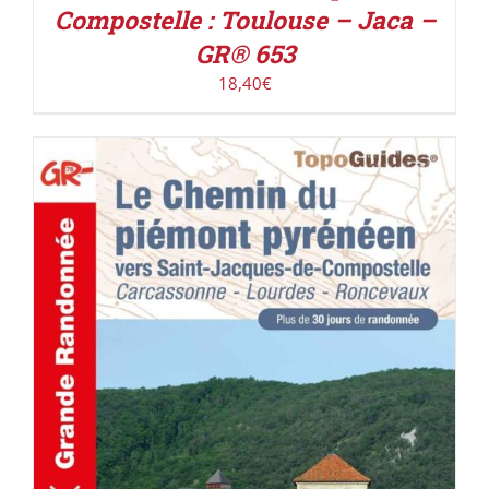
Compostelle : Toulouse – Jaca –
GR® 653
18,40
€
AJOUTER AU PANIER
/
DÉTAILS