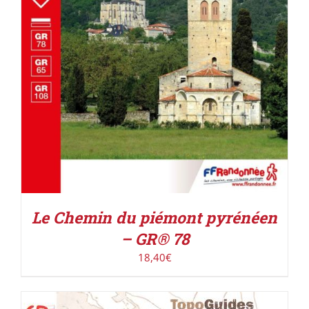
Le Chemin du piémont pyrénéen
– GR® 78
18,40
€