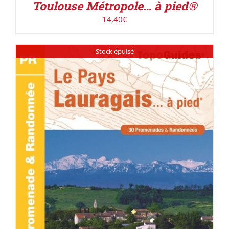
Toulouse Métropole… à pied®
14,40
€
Stock épuisé
DÉTAILS