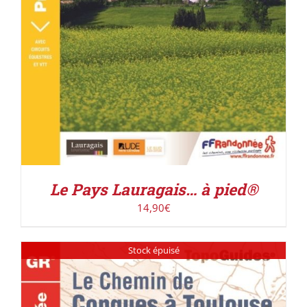
Le Pays Lauragais… à pied®
14,90
€
Stock épuisé