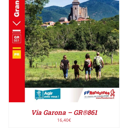
AJOUTER AU PANIER
/
DÉTAILS
Via Garona – GR®861
16,40
€