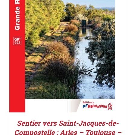
AJOUTER AU PANIER
/
DÉTAILS
Sentier vers Saint-Jacques-de-
Compostelle : Arles – Toulouse –