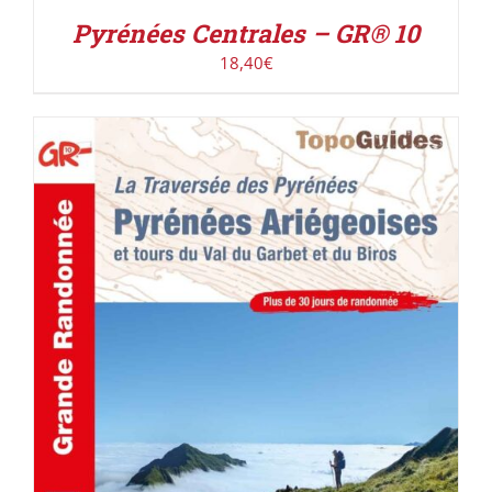
Pyrénées Centrales – GR® 10
18,40
€
AJOUTER AU PANIER
/
DÉTAILS