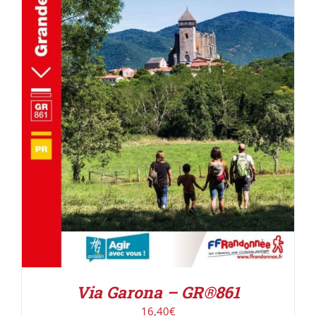
AJOUTER AU PANIER
/
DÉTAILS
Via Garona – GR®861
16,40
€