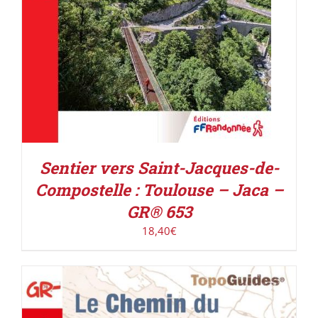
Sentier vers Saint-Jacques-de-
Compostelle : Toulouse – Jaca –
GR® 653
18,40
€