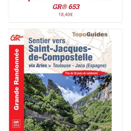
GR® 653
18,40
€
AJOUTER AU PANIER
/
DÉTAILS