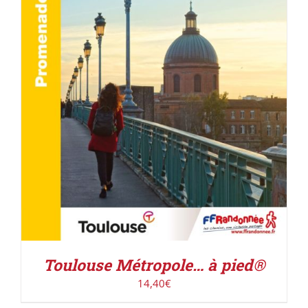
ACHETER LE PRODUIT
/
DÉTAILS
Toulouse Métropole… à pied®
14,40
€