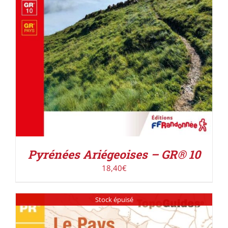
Pyrénées Ariégeoises – GR® 10
18,40
€
Stock épuisé