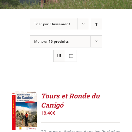
Trier par
Classement
Montrer
15 produits
Tours et Ronde du
AJOUTER
Canigó
AU
PANIER
18,40
€
/
DÉTAILS
20 jours d’itinérance dans les Pyrénées